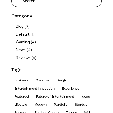
Category
Blog
(9)
Default
(1)
Gaming
(4)
News
(4)
Reviews
(6)
Tags
Business
Creative
Design
Entertainment Innovation
Experience
Featured
Future of Entertainment
Ideas
Lifestyle
Modern
Portfolio
Startup
Success
The Icon Group
Trends
Web